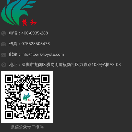
电话：
400-6935-288
传真：075528505476
邮箱：info@tpark-toyota.com
地址：深圳市龙岗区横岗街道横岗社区力嘉路108号A栋A3-03
微信公众号二维码