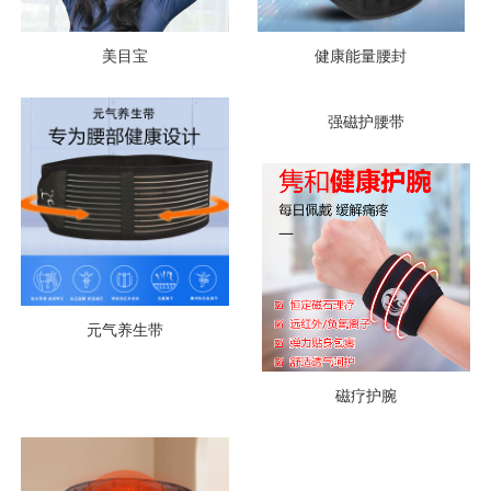
美目宝
健康能量腰封
强磁护腰带
元气养生带
磁疗护腕