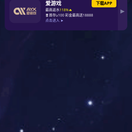
跃动青春托玛琳四件套（荧光草木绿）
润肤心语玻尿酸四件套
巴伦负氧生机绒四件套
馨柔60水光天丝玻尿酸四件套