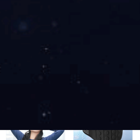
托玛琳磁疗护颈
托玛琳磁石护膝