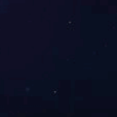
皮床A006
禅定床垫ET型
东升国际60贡缎绣花四件套（菩提红）
查看更多
健康护具