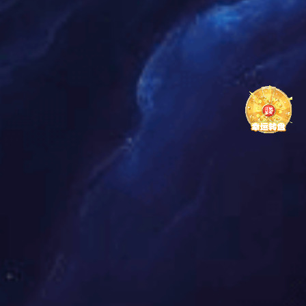
禅定床垫PC型
禅定床垫（可拆洗软床垫）