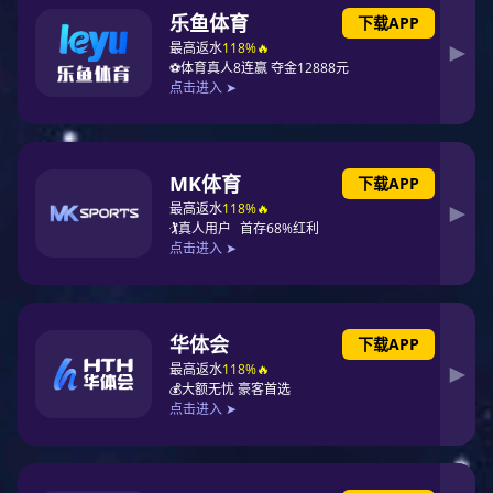
隽洁健康床垫
巴比德托玛琳四件套
畅想岛托玛琳四件套
梦江南托玛琳四件套