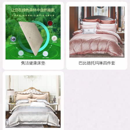
隽洁健康床垫
巴比德托玛琳四件套