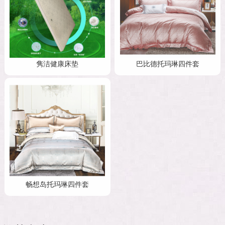
隽洁健康床垫
巴比德托玛琳四件套
畅想岛托玛琳四件套