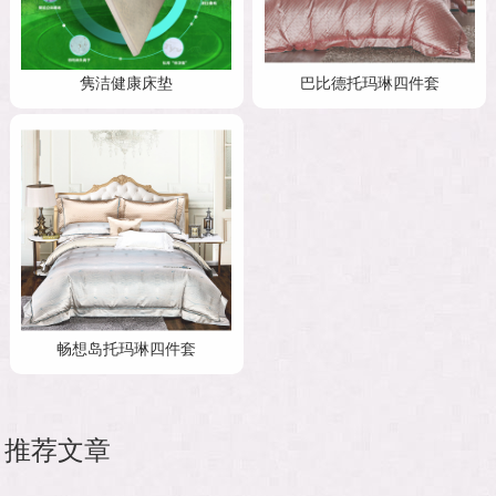
隽洁健康床垫
巴比德托玛琳四件套
畅想岛托玛琳四件套
推荐文章